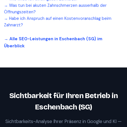
→
Was tun bei akuten Zahnschmerzen ausserhalb der
Öffnungszeiten?
→
Habe ich Anspruch auf einen Kostenvoranschlag beim
Zahnarzt?
→ Alle SEO-Leistungen in
Eschenbach (SG)
im
Überblick
Sichtbarkeit für Ihren Betrieb in
Eschenbach (SG)
Sichtbarkeits-Analyse Ihrer Präsenz in Google und KI —