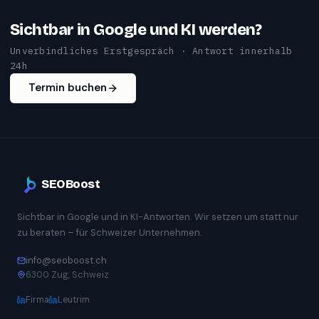
Sichtbar in Google und KI werden?
Unverbindliches Erstgespräch · Antwort innerhalb
24h
Termin buchen
SEOBoost
Sichtbar in Google und in KI-Antworten. Wir setzen um statt nur
zu beraten – für Schweizer Unternehmen.
info@seoboost.ch
6300 Zug, Schweiz
Firma
Leutrim