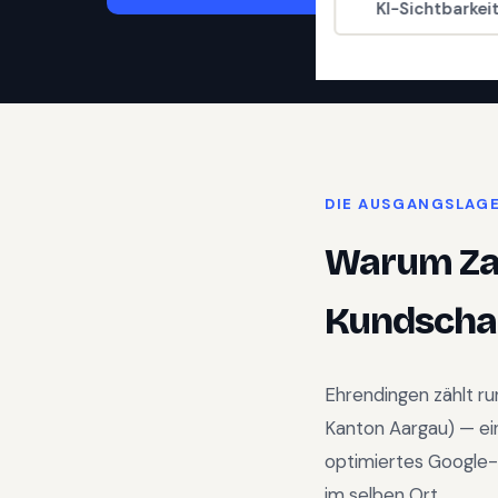
KI-Sichtbarkei
DIE AUSGANGSLAG
Warum
Z
Kundschaf
Ehrendingen
zählt r
Kanton Aargau
) —
ei
optimiertes Google-
im selben Ort.