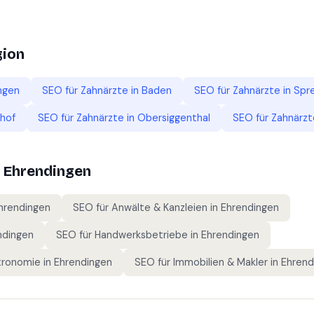
gion
ngen
SEO für
Zahnärzte
in
Baden
SEO für
Zahnärzte
in
Spr
hof
SEO für
Zahnärzte
in
Obersiggenthal
SEO für
Zahnärzt
n
Ehrendingen
hrendingen
SEO für
Anwälte & Kanzleien
in
Ehrendingen
ndingen
SEO für
Handwerksbetriebe
in
Ehrendingen
tronomie
in
Ehrendingen
SEO für
Immobilien & Makler
in
Ehrend