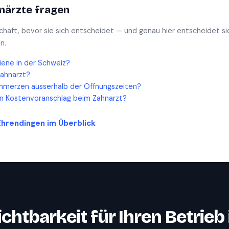
närzte
fragen
schaft, bevor sie sich entscheidet — und genau hier entscheidet si
n.
iene in der Schweiz?
Zahnarzt?
hmerzen ausserhalb der Öffnungszeiten?
en Kostenvoranschlag beim Zahnarzt?
Ehrendingen
im Überblick
ichtbarkeit für Ihren Betrieb 