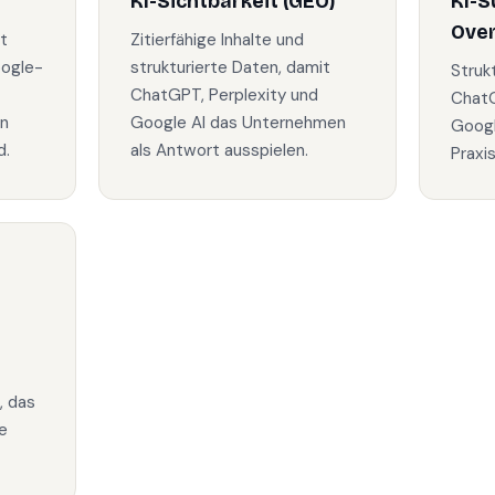
KI-Sichtbarkeit (GEO)
KI-S
Ove
t
Zitierfähige Inhalte und
oogle-
strukturierte Daten, damit
Struk
ChatGPT, Perplexity und
ChatG
in
Google AI das Unternehmen
Googl
d.
als Antwort ausspielen.
Praxi
, das
e