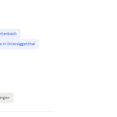
eitenbach
e
in
Untersiggenthal
ingen