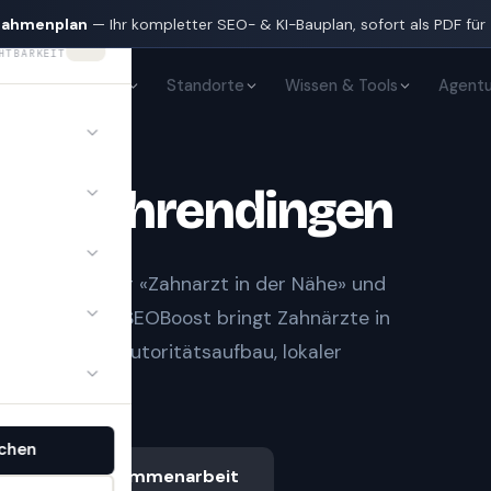
nahmenplan
— Ihr kompletter SEO- & KI-Bauplan, sofort als PDF für
HTBARKEIT
KI-Sichtbarkeit
Standorte
Wissen & Tools
Agentu
te
in
Ehrendingen
t Notfall» oder «Zahnarzt in der Nähe» und
gle-Treffern.
SEOBoost bringt
Zahnärzte
in
it sauberem Autoritätsaufbau, lokaler
.
chen
Ablauf & Zusammenarbeit