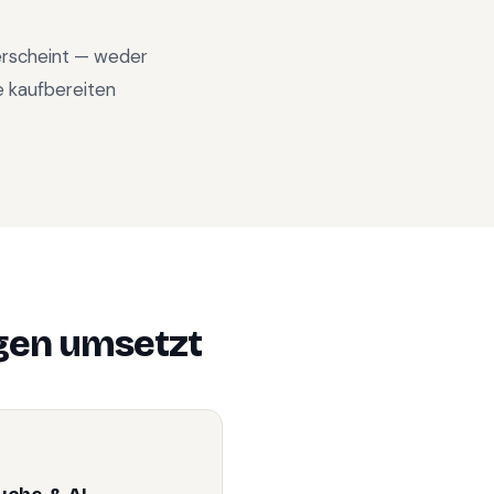
 erscheint — weder
e kaufbereiten
gen
umsetzt