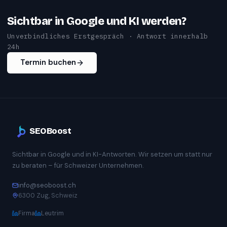
Sichtbar in Google und KI werden?
Unverbindliches Erstgespräch · Antwort innerhalb
24h
Termin buchen
SEOBoost
Sichtbar in Google und in KI-Antworten. Wir setzen um statt nur
zu beraten – für Schweizer Unternehmen.
info@seoboost.ch
6300 Zug, Schweiz
Firma
Leutrim