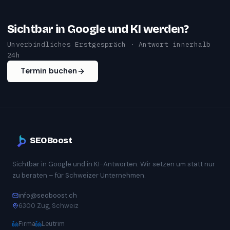
Sichtbar in Google und KI werden?
Unverbindliches Erstgespräch · Antwort innerhalb
24h
Termin buchen
SEOBoost
Sichtbar in Google und in KI-Antworten. Wir setzen um statt nur
zu beraten – für Schweizer Unternehmen.
info@seoboost.ch
6300 Zug, Schweiz
Firma
Leutrim