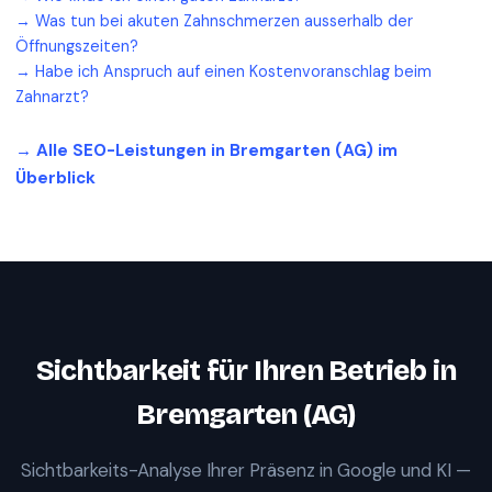
→
Was tun bei akuten Zahnschmerzen ausserhalb der
Öffnungszeiten?
→
Habe ich Anspruch auf einen Kostenvoranschlag beim
Zahnarzt?
→ Alle SEO-Leistungen in
Bremgarten (AG)
im
Überblick
Sichtbarkeit für Ihren Betrieb in
Bremgarten (AG)
Sichtbarkeits-Analyse Ihrer Präsenz in Google und KI —