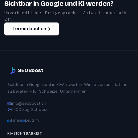
Sichtbar in Google und KI werden?
Unverbindliches Erstgespräch · Antwort innerhalb
24h
Termin buchen
SEOBoost
Sichtbar in Google und in KI-Antworten. Wir setzen um statt nur
zu beraten – für Schweizer Unternehmen.
info@seoboost.ch
6300 Zug, Schweiz
Firma
Leutrim
KI-SICHTBARKEIT