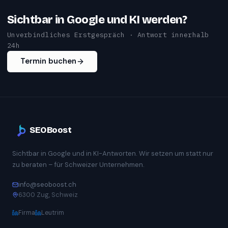
Sichtbar in Google und KI werden?
Unverbindliches Erstgespräch · Antwort innerhalb
24h
Termin buchen
SEOBoost
Sichtbar in Google und in KI-Antworten. Wir setzen um statt nur
zu beraten – für Schweizer Unternehmen.
info@seoboost.ch
6300 Zug, Schweiz
Firma
Leutrim