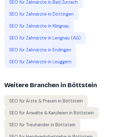
SEO für
Zahnärzte
in
Bad Zurzach
SEO für
Zahnärzte
in
Döttingen
SEO für
Zahnärzte
in
Klingnau
SEO für
Zahnärzte
in
Lengnau (AG)
SEO für
Zahnärzte
in
Endingen
SEO für
Zahnärzte
in
Leuggern
Weitere Branchen in
Böttstein
SEO für
Ärzte & Praxen
in
Böttstein
SEO für
Anwälte & Kanzleien
in
Böttstein
SEO für
Treuhänder
in
Böttstein
SEO für
Handwerksbetriebe
in
Böttstein