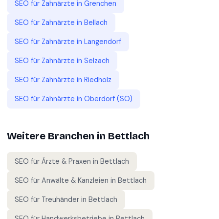
SEO für
Zahnärzte
in
Grenchen
SEO für
Zahnärzte
in
Bellach
SEO für
Zahnärzte
in
Langendorf
SEO für
Zahnärzte
in
Selzach
SEO für
Zahnärzte
in
Riedholz
SEO für
Zahnärzte
in
Oberdorf (SO)
Weitere Branchen in
Bettlach
SEO für
Ärzte & Praxen
in
Bettlach
SEO für
Anwälte & Kanzleien
in
Bettlach
SEO für
Treuhänder
in
Bettlach
SEO für
Handwerksbetriebe
in
Bettlach