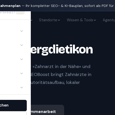
nahmenplan
— Ihr kompletter SEO- & KI-Bauplan, sofort als PDF für
HTBARKEIT
KI-Sichtbarkeit
Standorte
Wissen & Tools
Agentu
te
in
Bergdietikon
t Notfall» oder «Zahnarzt in der Nähe» und
gle-Treffern.
SEOBoost bringt
Zahnärzte
in
it sauberem Autoritätsaufbau, lokaler
.
chen
Ablauf & Zusammenarbeit