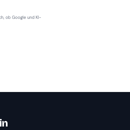
ch, ob Google und KI-
in