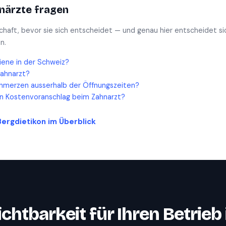
närzte
fragen
schaft, bevor sie sich entscheidet — und genau hier entscheidet si
n.
iene in der Schweiz?
Zahnarzt?
hmerzen ausserhalb der Öffnungszeiten?
en Kostenvoranschlag beim Zahnarzt?
Bergdietikon
im Überblick
ichtbarkeit für Ihren Betrieb 