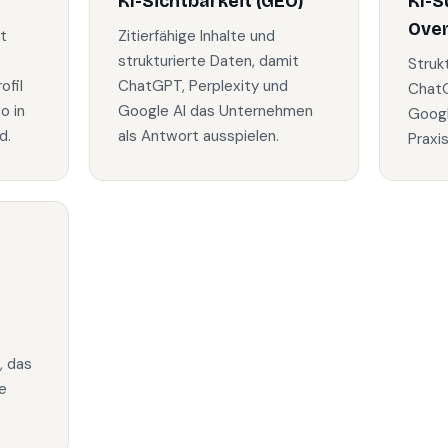
KI-Sichtbarkeit (GEO)
KI-S
Ove
t
Zitierfähige Inhalte und
strukturierte Daten, damit
Struk
fil
ChatGPT, Perplexity und
ChatG
o in
Google AI das Unternehmen
Googl
d.
als Antwort ausspielen.
Praxi
, das
e