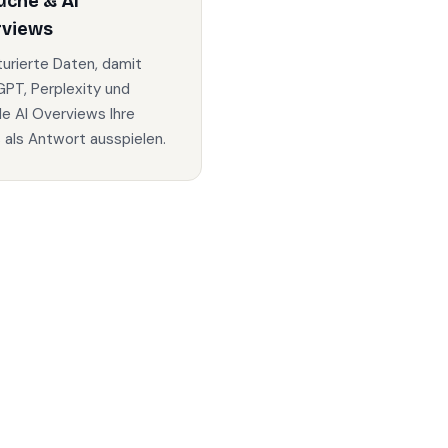
uche & AI
rviews
turierte Daten, damit
PT, Perplexity und
e AI Overviews Ihre
s als Antwort ausspielen.