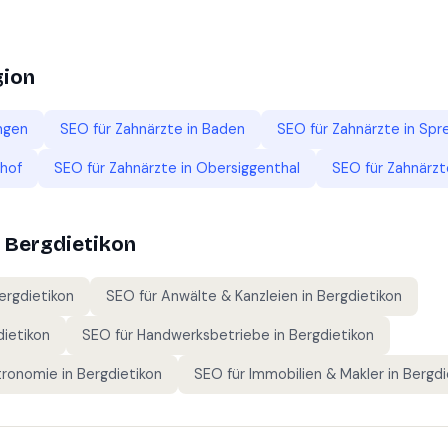
gion
ngen
SEO für
Zahnärzte
in
Baden
SEO für
Zahnärzte
in
Spr
hof
SEO für
Zahnärzte
in
Obersiggenthal
SEO für
Zahnärzt
n
Bergdietikon
ergdietikon
SEO für
Anwälte & Kanzleien
in
Bergdietikon
dietikon
SEO für
Handwerksbetriebe
in
Bergdietikon
tronomie
in
Bergdietikon
SEO für
Immobilien & Makler
in
Bergdi