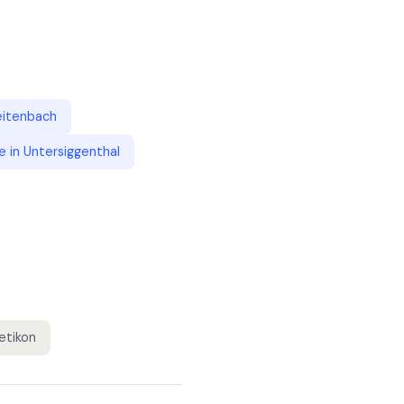
eitenbach
e
in
Untersiggenthal
etikon