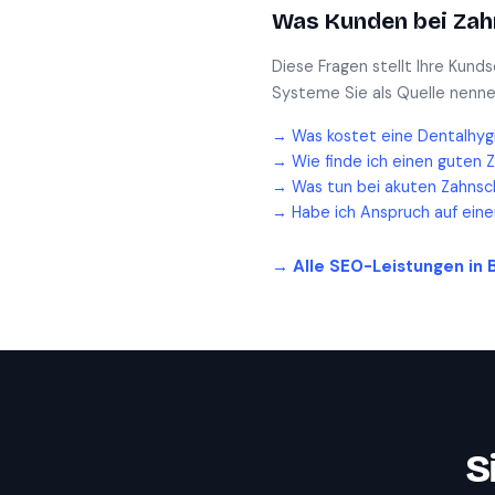
Was Kunden bei
Zah
Diese Fragen stellt Ihre Kund
Systeme Sie als Quelle nenne
→
Was kostet eine Dentalhyg
→
Wie finde ich einen guten 
→
Was tun bei akuten Zahnsc
→
Habe ich Anspruch auf ein
→ Alle SEO-Leistungen in
S