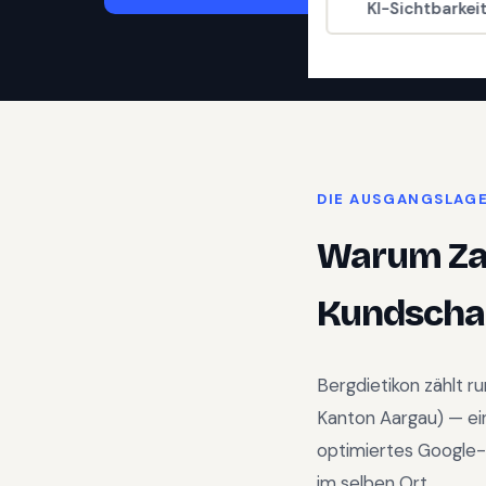
KI-Sichtbarkei
DIE AUSGANGSLAG
Warum
Z
Kundschaf
Bergdietikon
zählt r
Kanton Aargau
) —
ei
optimiertes Google-
im selben Ort.