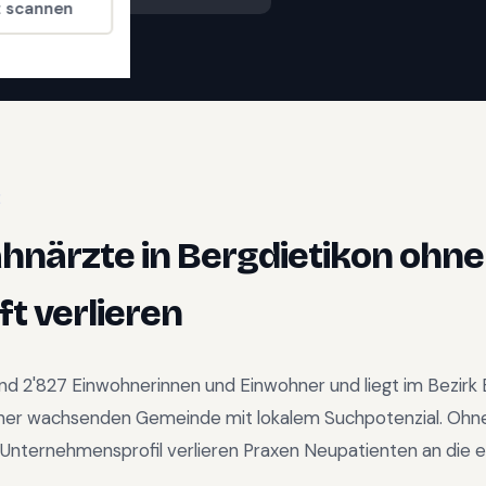
t scannen
E
ahnärzte
in
Bergdietikon
ohne
t verlieren
und
2'827
Einwohnerinnen und Einwohner und liegt im
Bezirk
ner wachsenden Gemeinde mit lokalem Suchpotenzial
.
Ohne
Unternehmensprofil verlieren Praxen Neupatienten an die e