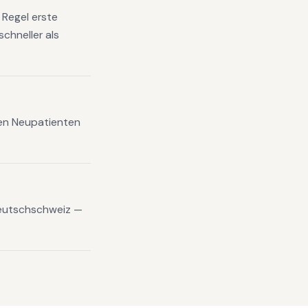
 Regel erste
chneller als
xen Neupatienten
Deutschschweiz —