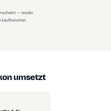
 erscheint — weder
e kaufbereiten
kon
umsetzt