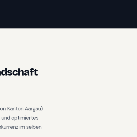
dschaft
ion
Kanton Aargau
)
 und optimiertes
nkurrenz im selben