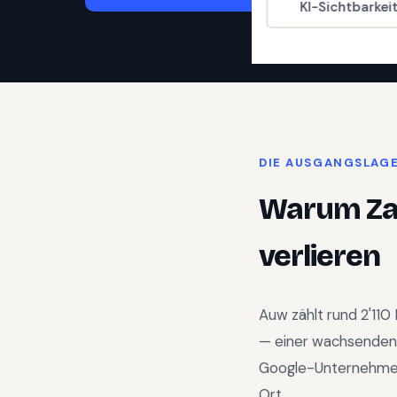
KI-Sichtbarkei
DIE AUSGANGSLAG
Warum
Z
verlieren
Auw
zählt rund
2'110
—
einer wachsenden
Google-Unternehmens
Ort.