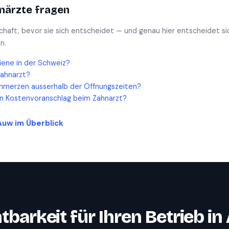
närzte
fragen
schaft, bevor sie sich entscheidet — und genau hier entscheidet si
n.
iene in der Schweiz?
Zahnarzt?
hmerzen ausserhalb der Öffnungszeiten?
en Kostenvoranschlag beim Zahnarzt?
Auw
im Überblick
tbarkeit für Ihren Betrieb in