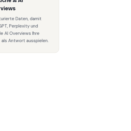
uche & AI
rviews
turierte Daten, damit
PT, Perplexity und
e AI Overviews Ihre
s als Antwort ausspielen.