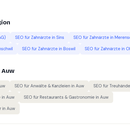
gion
AG)
SEO für
Zahnärzte
in
Sins
SEO für
Zahnärzte
in
Merens
schwil
SEO für
Zahnärzte
in
Boswil
SEO für
Zahnärzte
in
O
n
Auw
uw
SEO für
Anwälte & Kanzleien
in
Auw
SEO für
Treuhände
e
in
Auw
SEO für
Restaurants & Gastronomie
in
Auw
r
in
Auw