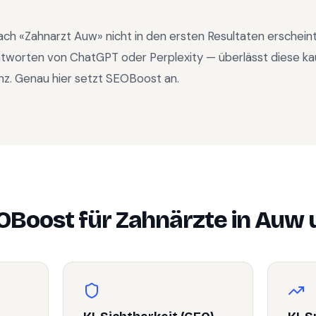
ach «
Zahnarzt Auw
» nicht in den ersten Resultaten erschei
ntworten von ChatGPT oder Perplexity — überlässt diese ka
nz. Genau hier setzt SEOBoost an.
OBoost für
Zahnärzte
in
Auw