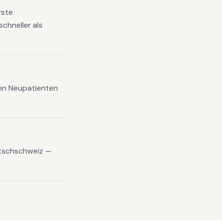
rste
chneller als
xen Neupatienten
utschschweiz —