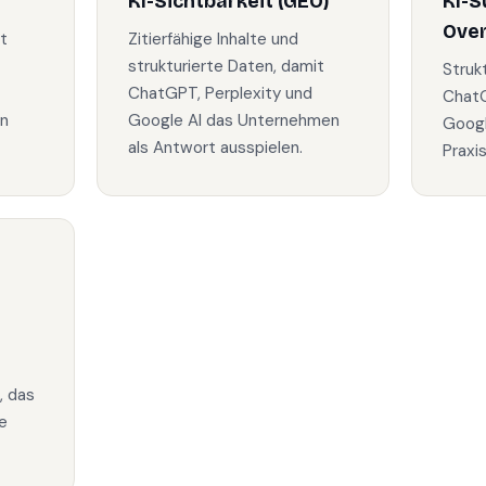
KI-Sichtbarkeit (GEO)
KI-S
Ove
t
Zitierfähige Inhalte und
strukturierte Daten, damit
Struk
ChatGPT, Perplexity und
ChatG
in
Google AI das Unternehmen
Googl
als Antwort ausspielen.
Praxi
, das
e