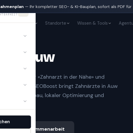
nahmenplan
— Ihr kompletter SEO- & KI-Bauplan, sofort als PDF für
HTBARKEIT
KI-Sichtbarkeit
Standorte
Wissen & Tools
Agentu
te
in
Auw
t Notfall» oder «Zahnarzt in der Nähe» und
gle-Treffern.
SEOBoost bringt
Zahnärzte
in
Auw
Autoritätsaufbau, lokaler Optimierung und
chen
Ablauf & Zusammenarbeit