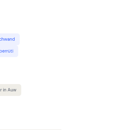
chwand
berrüti
r
in
Auw