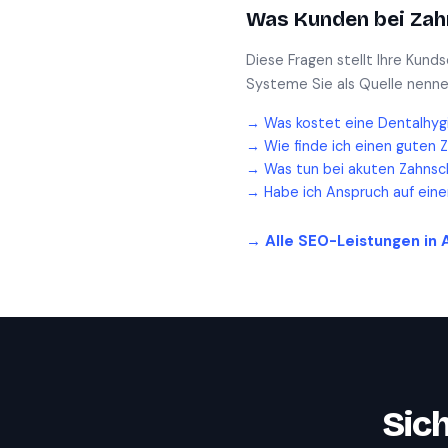
Was Kunden bei
Zah
Diese Fragen stellt Ihre Kund
Systeme Sie als Quelle nenne
→
Was kostet eine Dentalhyg
→
Wie finde ich einen guten 
→
Was tun bei akuten Zahnsc
→
Habe ich Anspruch auf ein
→ Alle SEO-Leistungen in
Sich