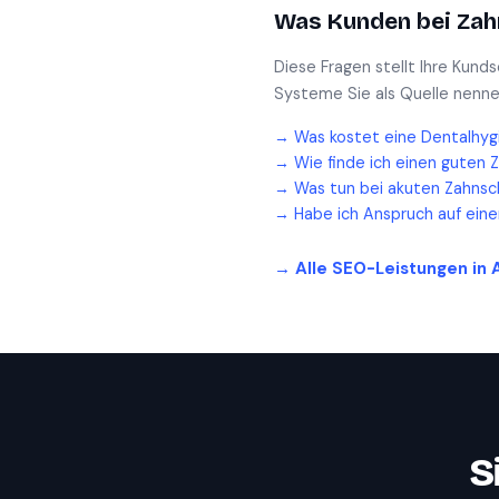
Was Kunden bei
Zah
Diese Fragen stellt Ihre Kund
Systeme Sie als Quelle nenne
→
Was kostet eine Dentalhyg
→
Wie finde ich einen guten 
→
Was tun bei akuten Zahnsc
→
Habe ich Anspruch auf ein
→ Alle SEO-Leistungen in
S