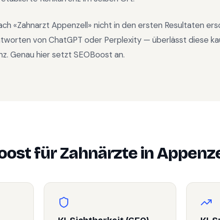
ach «
Zahnarzt Appenzell
» nicht in den ersten Resultaten er
ntworten von ChatGPT oder Perplexity — überlässt diese ka
nz. Genau hier setzt SEOBoost an.
ost für
Zahnärzte
in
Appenze