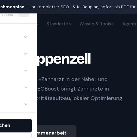
nahmenplan
— Ihr kompletter SEO- & KI-Bauplan, sofort als PDF für
HTBARKEIT
KI-Sichtbarkeit
Standorte
Wissen & Tools
Agentu
te
in
Appenzell
t Notfall» oder «Zahnarzt in der Nähe» und
gle-Treffern.
SEOBoost bringt
Zahnärzte
in
 sauberem Autoritätsaufbau, lokaler Optimierung
chen
Ablauf & Zusammenarbeit