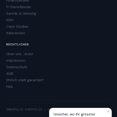
Finanzberater
IT-Dienstleister
Sanitär & Heizung
KMU
Case Studies
Referenzen
RECHTLICHES
Über uns · Autor
Impressum
Datenschutz
AGB
Ehrlich statt garantiert
FAQ
INNOPULSE-PORTFOLIO — EIGENE PRODUKTE
Unsicher, wo Ihr grösster