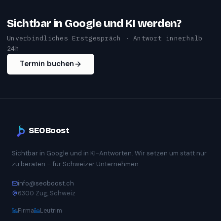
Sichtbar in Google und KI werden?
Unverbindliches Erstgespräch · Antwort innerhalb
24h
Termin buchen
SEOBoost
Sichtbar in Google und in KI-Antworten. Wir setzen um statt nur
zu beraten – für Schweizer Unternehmen.
info@seoboost.ch
6300 Zug, Schweiz
Firma
Leutrim