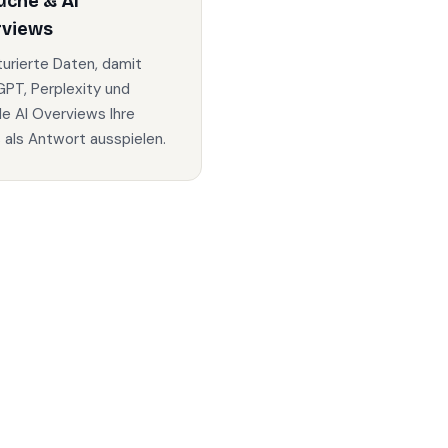
uche & AI
rviews
turierte Daten, damit
PT, Perplexity und
e AI Overviews Ihre
s als Antwort ausspielen.