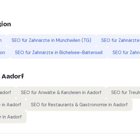
gion
h
SEO für
Zahnärzte
in
Münchwilen (TG)
SEO für
Zahnärzte
kon
SEO für
Zahnärzte
in
Bichelsee-Balterswil
SEO für
Zahn
n
Aadorf
adorf
SEO für
Anwälte & Kanzleien
in
Aadorf
SEO für
Treu
e
in
Aadorf
SEO für
Restaurants & Gastronomie
in
Aadorf
r
in
Aadorf