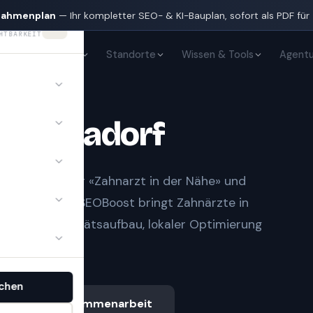
nahmenplan
— Ihr kompletter SEO- & KI-Bauplan, sofort als PDF für
HTBARKEIT
KI-Sichtbarkeit
Standorte
Wissen & Tools
Agentu
te
in
Aadorf
t Notfall» oder «Zahnarzt in der Nähe» und
gle-Treffern.
SEOBoost bringt
Zahnärzte
in
uberem Autoritätsaufbau, lokaler Optimierung
chen
Ablauf & Zusammenarbeit