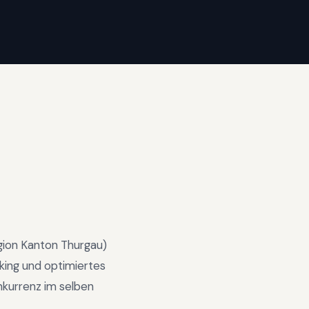
gion
Kanton Thurgau
)
ing und optimiertes
nkurrenz im selben