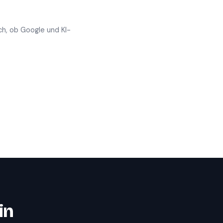
ch, ob Google und KI-
in