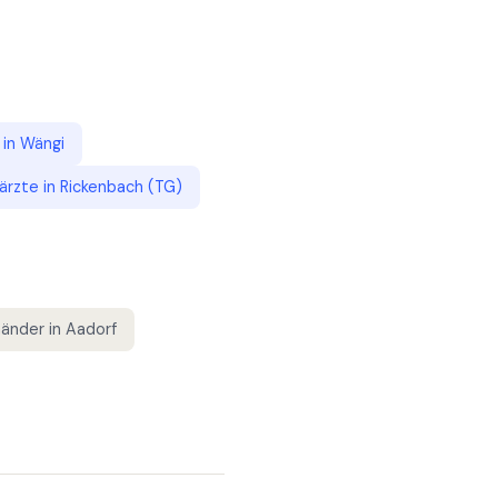
in
Wängi
ärzte
in
Rickenbach (TG)
händer
in
Aadorf