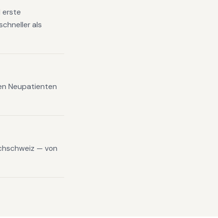
 erste
chneller als
xen Neupatienten
schschweiz — von