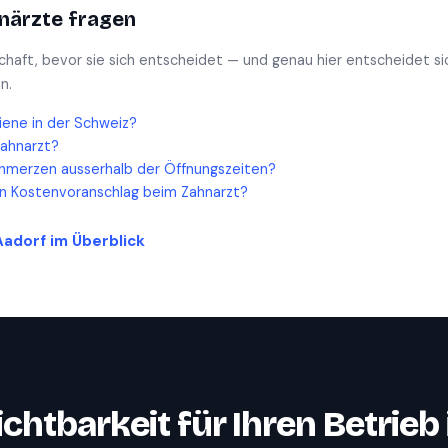
närzte
fragen
schaft, bevor sie sich entscheidet — und genau hier entscheidet si
n.
iene in der Schweiz?
Zahnarzt?
hmerzen ausserhalb der Öffnungszeiten?
en Kostenvoranschlag beim Zahnarzt?
Aadorf
im Überblick
ichtbarkeit für Ihren Betrieb 