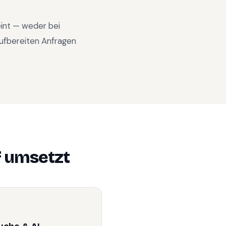
eint — weder bei
ufbereiten Anfragen
f
umsetzt