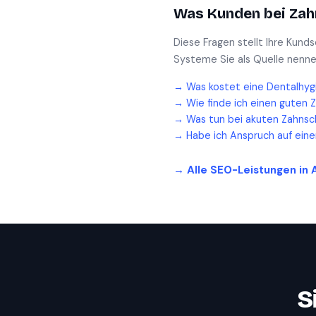
Was Kunden bei
Zah
Diese Fragen stellt Ihre Kund
Systeme Sie als Quelle nenne
→
Was kostet eine Dentalhyg
→
Wie finde ich einen guten 
→
Was tun bei akuten Zahnsc
→
Habe ich Anspruch auf ein
→ Alle SEO-Leistungen in
S