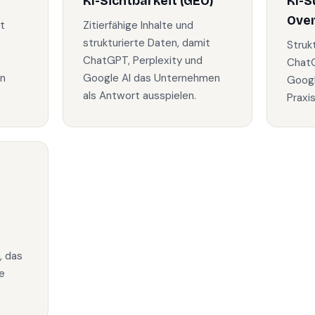
KI-Sichtbarkeit (GEO)
KI-S
Ove
t
Zitierfähige Inhalte und
-
strukturierte Daten, damit
Struk
ChatGPT, Perplexity und
ChatG
in
Google AI das Unternehmen
Googl
als Antwort ausspielen.
Praxi
, das
e