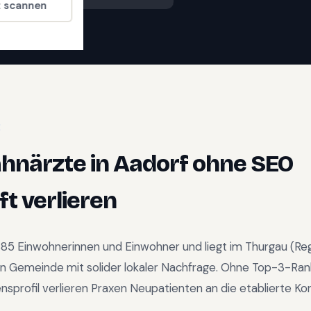
t scannen
E
ahnärzte
in
Aadorf
ohne SEO
t verlieren
885
Einwohnerinnen und Einwohner und liegt im
Thurgau
(Re
en Gemeinde mit solider lokaler Nachfrage
.
Ohne Top-3-Rank
profil verlieren Praxen Neupatienten an die etablierte Ko