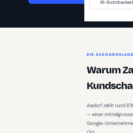
KI-Sichtbarkei
DIE AUSGANGSLAG
Warum
Z
Kundschaf
Aadorf
zählt rund
8'
—
einer mittelgross
Google-Unternehmens
Ort.