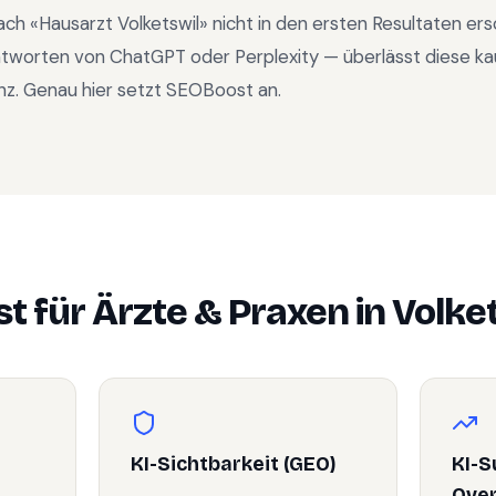
ach «
Hausarzt Volketswil
» nicht in den ersten Resultaten er
ntworten von ChatGPT oder Perplexity — überlässt diese ka
nz. Genau hier setzt SEOBoost an.
t für
Ärzte & Praxen
in
Volke
KI-Sichtbarkeit (GEO)
KI-S
Ove