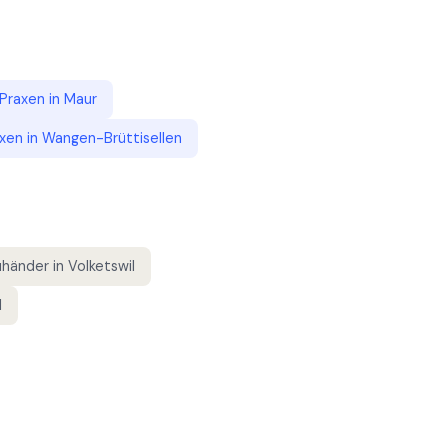
 Praxen
in
Maur
axen
in
Wangen-Brüttisellen
uhänder
in
Volketswil
l