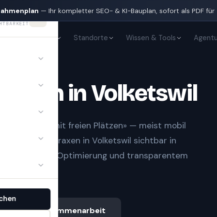
nahmenplan
— Ihr kompletter SEO- & KI-Bauplan, sofort als PDF für
HTBARKEIT
KI-Sichtbarkeit
Standorte
Wissen & Tools
Agentu
Praxen
in
Volketswil
n und «Arzt mit freien Plätzen» — meist mobil
ringt
Ärzte & Praxen
in
Volketswil
sichtbar in
aufbau, lokaler Optimierung und transparentem
chen
Ablauf & Zusammenarbeit