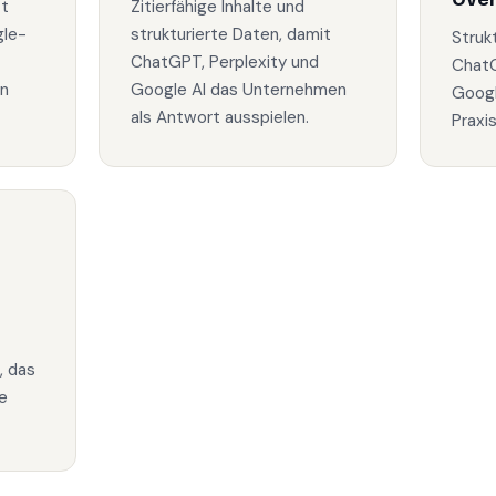
zt
Zitierfähige Inhalte und
gle-
strukturierte Daten, damit
Struk
ChatGPT, Perplexity und
ChatG
in
Google AI das Unternehmen
Googl
als Antwort ausspielen.
Praxi
, das
e