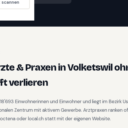
t scannen
E
zte & Praxen
in
Volketswil
oh
t verlieren
18'693
Einwohnerinnen und Einwohner und liegt im
Bezirk U
ionalen Zentrum mit aktivem Gewerbe
.
Arztpraxen ranken of
octena oder local.ch statt mit der eigenen Website.