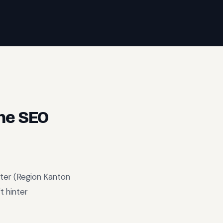
ne SEO
ster
(Region
Kanton
t hinter