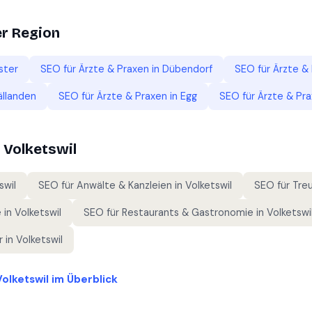
er Region
ster
SEO für
Ärzte & Praxen
in
Dübendorf
SEO für
Ärzte &
ällanden
SEO für
Ärzte & Praxen
in
Egg
SEO für
Ärzte & Pr
n
Volketswil
swil
SEO für
Anwälte & Kanzleien
in
Volketswil
SEO für
Tre
e
in
Volketswil
SEO für
Restaurants & Gastronomie
in
Volketswi
r
in
Volketswil
Volketswil
im Überblick