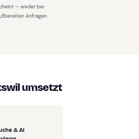
scheint — weder bei
ufbereiten Anfragen
tswil
umsetzt
uche & AI
rviews