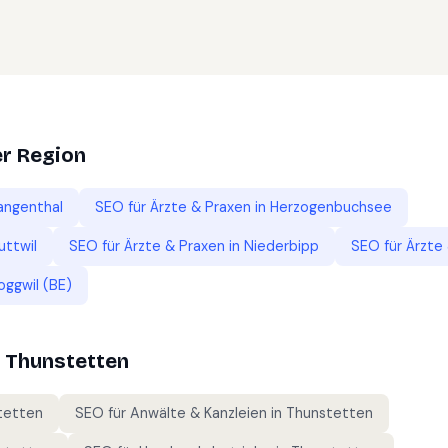
er Region
angenthal
SEO für
Ärzte & Praxen
in
Herzogenbuchsee
uttwil
SEO für
Ärzte & Praxen
in
Niederbipp
SEO für
Ärzte
oggwil (BE)
n
Thunstetten
tetten
SEO für
Anwälte & Kanzleien
in
Thunstetten