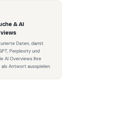
uche & AI
rviews
turierte Daten, damit
PT, Perplexity und
e AI Overviews Ihre
s als Antwort ausspielen.