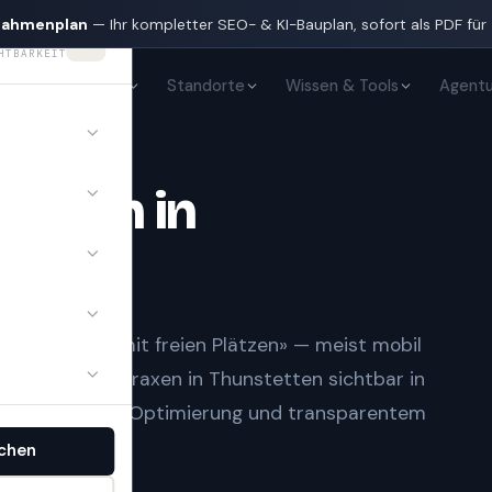
nahmenplan
— Ihr kompletter SEO- & KI-Bauplan, sofort als PDF für
HTBARKEIT
KI-Sichtbarkeit
Standorte
Wissen & Tools
Agentu
Praxen
in
n und «Arzt mit freien Plätzen» — meist mobil
ringt
Ärzte & Praxen
in
Thunstetten
sichtbar in
aufbau, lokaler Optimierung und transparentem
chen