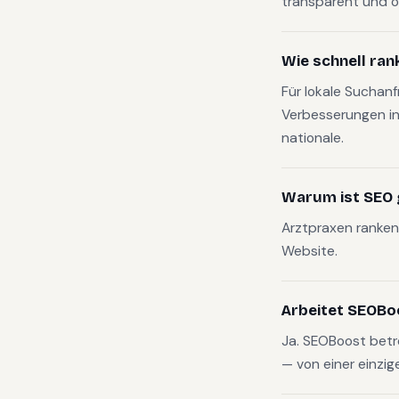
transparent und o
Wie schnell ran
Für lokale Suchan
Verbesserungen in
nationale.
Warum ist SEO g
Arztpraxen ranken 
Website.
Arbeitet SEOBo
Ja. SEOBoost bet
— von einer einzig