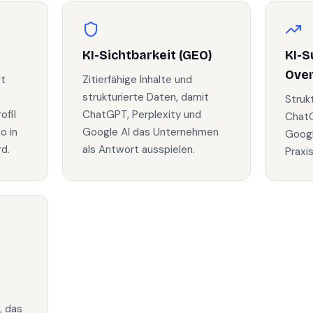
KI-Sichtbarkeit (GEO)
KI-S
Ove
zt
Zitierfähige Inhalte und
strukturierte Daten, damit
Struk
fil
ChatGPT, Perplexity und
ChatG
o in
Google AI das Unternehmen
Googl
d.
als Antwort ausspielen.
Praxi
, das