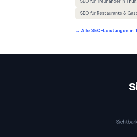
SEO für
Treuhänder
in
Thun
SEO für
Restaurants & Gas
→ Alle SEO-Leistungen in
S
Sichtbark