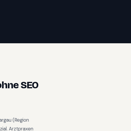
hne SEO
argau
(Region
ial
.
Arztpraxen