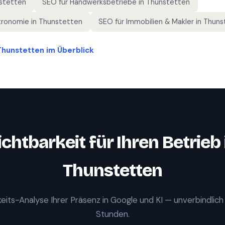
stetten
SEO für
Handwerksbetriebe
in
Thunstetten
tronomie
in
Thunstetten
SEO für
Immobilien & Makler
in
Thuns
Thunstetten
im Überblick
ichtbarkeit für Ihren Betrieb 
Thunstetten
eits-Analyse Ihrer Präsenz in Google und KI — unverbindlich
Stunden.