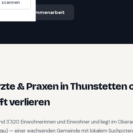
t scannen
Ablauf & Zusammenarbeit
E
zte & Praxen
in
Thunstetten
o
t verlieren
und
3'320
Einwohnerinnen und Einwohner und liegt im
Obera
gau
) —
einer wachsenden Gemeinde mit lokalem Suchpotenz