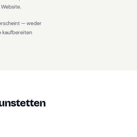
n Website.
 erscheint — weder
e kaufbereiten
unstetten