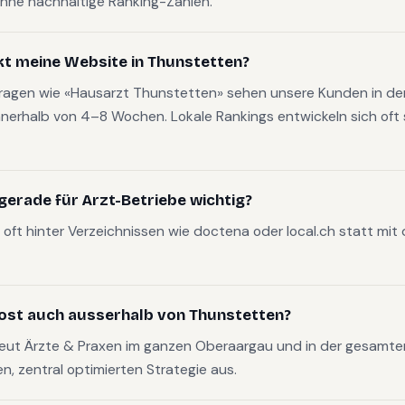
hne nachhaltige Ranking-Zahlen.
kt meine Website in Thunstetten?
fragen wie «Hausarzt Thunstetten» sehen unsere Kunden in der
nerhalb von 4–8 Wochen. Lokale Rankings entwickeln sich oft s
erade für Arzt-Betriebe wichtig?
oft hinter Verzeichnissen wie doctena oder local.ch statt mit
ost auch ausserhalb von Thunstetten?
reut Ärzte & Praxen im ganzen Oberaargau und in der gesamt
en, zentral optimierten Strategie aus.