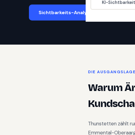
KI-Sichtbarkei
Sichtbarkeits-Analyse starten
DIE AUSGANGSLAG
Warum
Är
Kundschaf
Thunstetten
zählt r
Emmental-Oberaar