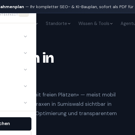
nahmenplan
— Ihr kompletter SEO- & KI-Bauplan, sofort als PDF für
HTBARKEIT
KI-Sichtbarkeit
Standorte
Wissen & Tools
Agentu
Praxen
in
n und «Arzt mit freien Plätzen» — meist mobil
ringt
Ärzte & Praxen
in
Sumiswald
sichtbar in
aufbau, lokaler Optimierung und transparentem
chen