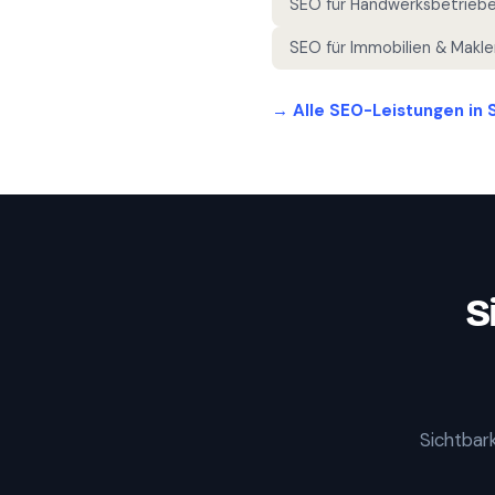
SEO für
Handwerksbetrieb
SEO für
Immobilien & Makle
→ Alle SEO-Leistungen in
S
Sichtbark