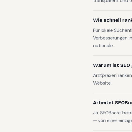
transparent und o
Wie schnell ran
Für lokale Suchan
Verbesserungen in
nationale.
Warum ist SEO g
Arztpraxen ranken 
Website.
Arbeitet SEOBo
Ja. SEOBoost bet
— von einer einzig