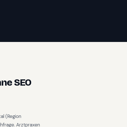
ne SEO
al
(Region
chfrage
.
Arztpraxen