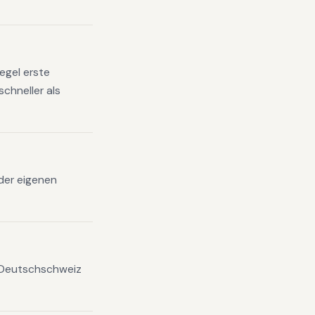
egel erste
chneller als
 der eigenen
 Deutschschweiz