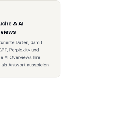
uche & AI
rviews
turierte Daten, damit
PT, Perplexity und
e AI Overviews Ihre
s als Antwort ausspielen.