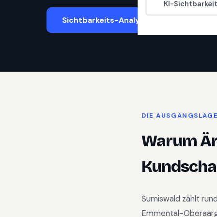
KI-Sichtbarkei
Sichtbarkeits-Analyse starten
DIE AUSGANGSLAG
Warum
Är
Kundschaf
Sumiswald
zählt run
Emmental-Oberaar