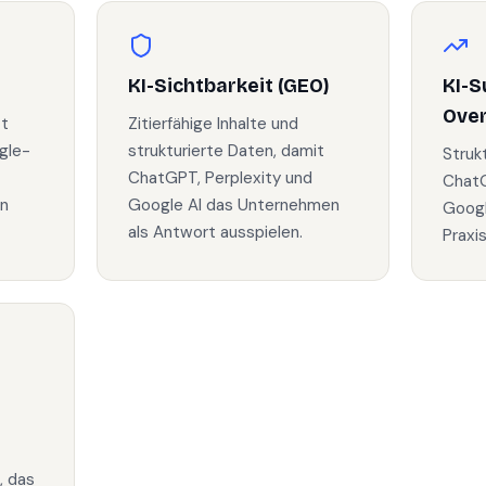
KI-Sichtbarkeit (GEO)
KI-S
Ove
zt
Zitierfähige Inhalte und
gle-
strukturierte Daten, damit
Struk
ChatGPT, Perplexity und
ChatG
in
Google AI das Unternehmen
Googl
als Antwort ausspielen.
Praxi
, das