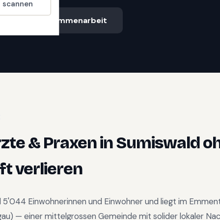
t scannen
Ablauf & Zusammenarbeit
E
zte & Praxen
in
Sumiswald
oh
t verlieren
d
5'044
Einwohnerinnen und Einwohner und liegt im
Emment
gau
) —
einer mittelgrossen Gemeinde mit solider lokaler Na