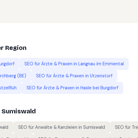
er Region
urgdorf
SEO für
Ärzte & Praxen
in
Langnau im Emmental
irchberg (BE)
SEO für
Ärzte & Praxen
in
Utzenstorf
ützelflüh
SEO für
Ärzte & Praxen
in
Hasle bei Burgdorf
n
Sumiswald
wald
SEO für
Anwälte & Kanzleien
in
Sumiswald
SEO für
Tr