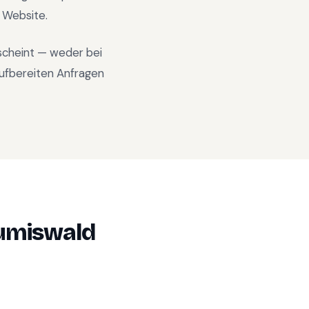
n Website.
rscheint — weder bei
ufbereiten Anfragen
umiswald