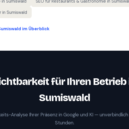
e
in
Sumiswald
SEO für
Restaurants & Gastronomie
in
Sumiswa
r
in
Sumiswald
Sumiswald
im Überblick
ichtbarkeit für Ihren Betrieb 
Sumiswald
eits-Analyse Ihrer Präsenz in Google und KI — unverbindlich
Stunden.