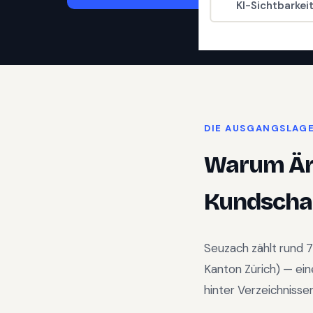
KI-Sichtbarkei
DIE AUSGANGSLAG
Warum
Är
Kundschaf
Seuzach
zählt rund
7
Kanton Zürich
) —
ein
hinter Verzeichnisse