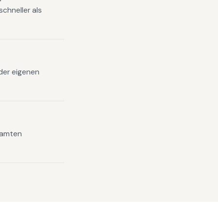
chneller als
 der eigenen
samten