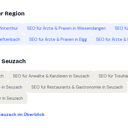
er Region
interthur
SEO für
Ärzte & Praxen
in
Wiesendangen
SEO f
eftenbach
SEO für
Ärzte & Praxen
in
Elgg
SEO für
Ärzte &
n
Seuzach
ch
SEO für
Anwälte & Kanzleien
in
Seuzach
SEO für
Treuhä
e
in
Seuzach
SEO für
Restaurants & Gastronomie
in
Seuzach
r
in
Seuzach
Seuzach
im Überblick