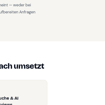
cheint — weder bei
ufbereiten Anfragen
ach
umsetzt
uche & AI
rviews