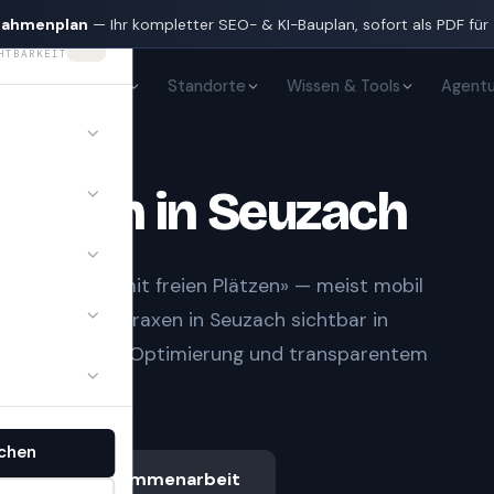
nahmenplan
— Ihr kompletter SEO- & KI-Bauplan, sofort als PDF für
HTBARKEIT
KI-Sichtbarkeit
Standorte
Wissen & Tools
Agentu
Praxen
in
Seuzach
n und «Arzt mit freien Plätzen» — meist mobil
ringt
Ärzte & Praxen
in
Seuzach
sichtbar in
aufbau, lokaler Optimierung und transparentem
chen
Ablauf & Zusammenarbeit