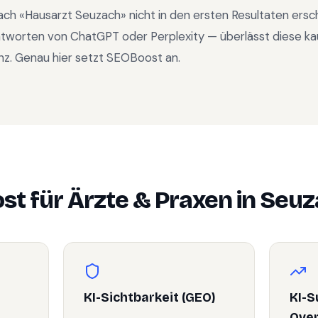
ach «
Hausarzt Seuzach
» nicht in den ersten Resultaten ers
ntworten von ChatGPT oder Perplexity — überlässt diese ka
nz. Genau hier setzt SEOBoost an.
st für
Ärzte & Praxen
in
Seuz
KI-Sichtbarkeit (GEO)
KI-S
Ove