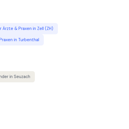
ür
Ärzte & Praxen
in
Zell (ZH)
 Praxen
in
Turbenthal
nder
in
Seuzach