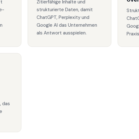
zt
Zitierfähige Inhalte und
e-
strukturierte Daten, damit
Struk
ChatGPT, Perplexity und
ChatG
in
Google AI das Unternehmen
Googl
als Antwort ausspielen.
Praxi
, das
e