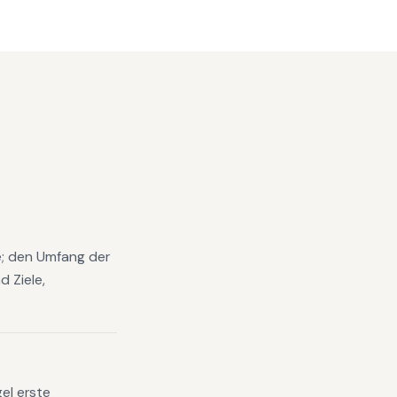
se; den Umfang der
 Ziele,
el erste