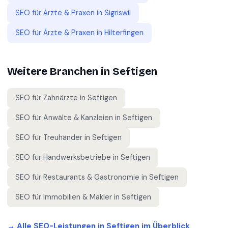
SEO für
Ärzte & Praxen
in
Sigriswil
SEO für
Ärzte & Praxen
in
Hilterfingen
Weitere Branchen in
Seftigen
SEO für
Zahnärzte
in
Seftigen
SEO für
Anwälte & Kanzleien
in
Seftigen
SEO für
Treuhänder
in
Seftigen
SEO für
Handwerksbetriebe
in
Seftigen
SEO für
Restaurants & Gastronomie
in
Seftigen
SEO für
Immobilien & Makler
in
Seftigen
→ Alle SEO-Leistungen in
Seftigen
im Überblick