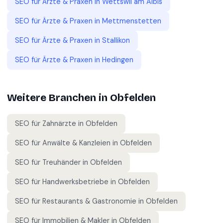
SEO für
Ärzte & Praxen
in
Wettswil am Albis
SEO für
Ärzte & Praxen
in
Mettmenstetten
SEO für
Ärzte & Praxen
in
Stallikon
SEO für
Ärzte & Praxen
in
Hedingen
Weitere Branchen in
Obfelden
SEO für
Zahnärzte
in
Obfelden
SEO für
Anwälte & Kanzleien
in
Obfelden
SEO für
Treuhänder
in
Obfelden
SEO für
Handwerksbetriebe
in
Obfelden
SEO für
Restaurants & Gastronomie
in
Obfelden
SEO für
Immobilien & Makler
in
Obfelden