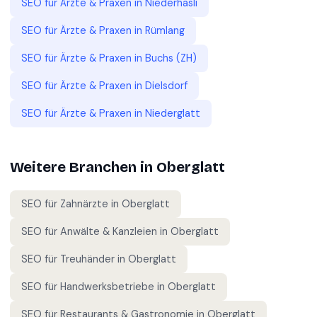
SEO für
Ärzte & Praxen
in
Niederhasli
SEO für
Ärzte & Praxen
in
Rümlang
SEO für
Ärzte & Praxen
in
Buchs (ZH)
SEO für
Ärzte & Praxen
in
Dielsdorf
SEO für
Ärzte & Praxen
in
Niederglatt
Weitere Branchen in
Oberglatt
SEO für
Zahnärzte
in
Oberglatt
SEO für
Anwälte & Kanzleien
in
Oberglatt
SEO für
Treuhänder
in
Oberglatt
SEO für
Handwerksbetriebe
in
Oberglatt
SEO für
Restaurants & Gastronomie
in
Oberglatt