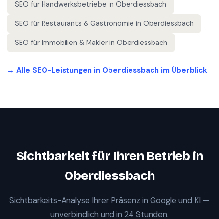
SEO für
Handwerksbetriebe
in
Oberdiessbach
SEO für
Restaurants & Gastronomie
in
Oberdiessbach
SEO für
Immobilien & Makler
in
Oberdiessbach
→ Alle SEO-Leistungen in
Oberdiessbach
im Überblick
Sichtbarkeit für Ihren Betrieb in
Oberdiessbach
Sichtbarkeits-Analyse Ihrer Präsenz in Google und KI —
unverbindlich und in 24 Stunden.