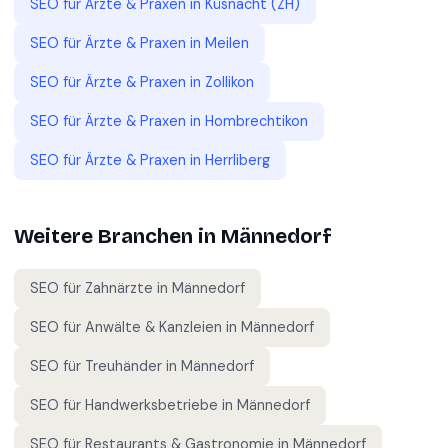
SEO für
Ärzte & Praxen
in
Küsnacht (ZH)
SEO für
Ärzte & Praxen
in
Meilen
SEO für
Ärzte & Praxen
in
Zollikon
SEO für
Ärzte & Praxen
in
Hombrechtikon
SEO für
Ärzte & Praxen
in
Herrliberg
Weitere Branchen in
Männedorf
SEO für
Zahnärzte
in
Männedorf
SEO für
Anwälte & Kanzleien
in
Männedorf
SEO für
Treuhänder
in
Männedorf
SEO für
Handwerksbetriebe
in
Männedorf
SEO für
Restaurants & Gastronomie
in
Männedorf