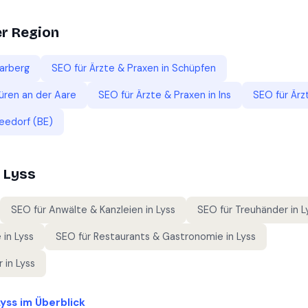
er Region
arberg
SEO für
Ärzte & Praxen
in
Schüpfen
üren an der Aare
SEO für
Ärzte & Praxen
in
Ins
SEO für
Ärz
eedorf (BE)
n
Lyss
SEO für
Anwälte & Kanzleien
in
Lyss
SEO für
Treuhänder
in
L
e
in
Lyss
SEO für
Restaurants & Gastronomie
in
Lyss
r
in
Lyss
Lyss
im Überblick