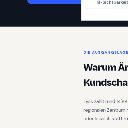
KI-Sichtbarkei
DIE AUSGANGSLAG
Warum
Är
Kundschaf
Lyss
zählt rund
14'88
regionalen Zentrum
oder local.ch statt 