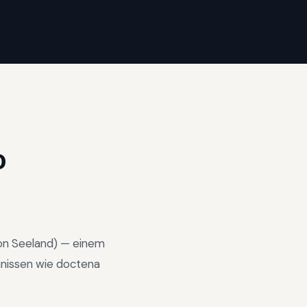
O
on
Seeland
) —
einem
hnissen wie doctena