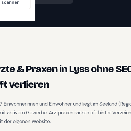
t scannen
E
zte & Praxen
in
Lyss
ohne SE
t verlieren
7
Einwohnerinnen und Einwohner und liegt im
Seeland
(Regi
 mit aktivem Gewerbe
.
Arztpraxen ranken oft hinter Verzeic
mit der eigenen Website.