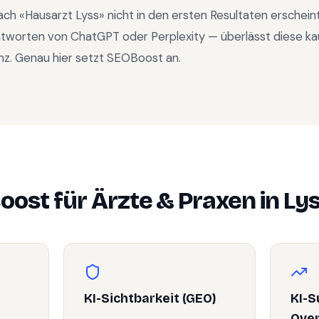
ach «
Hausarzt Lyss
» nicht in den ersten Resultaten erschei
ntworten von ChatGPT oder Perplexity — überlässt diese ka
nz. Genau hier setzt SEOBoost an.
oost für
Ärzte & Praxen
in
Ly
KI-Sichtbarkeit (GEO)
KI-S
Ove