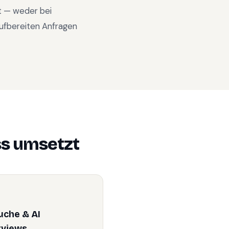
nt — weder bei
ufbereiten Anfragen
ss
umsetzt
uche & AI
rviews