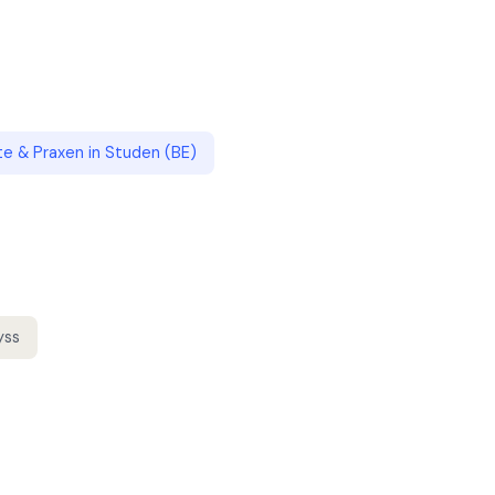
te & Praxen
in
Studen (BE)
yss