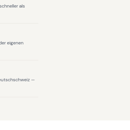
chneller als
 der eigenen
Deutschschweiz —