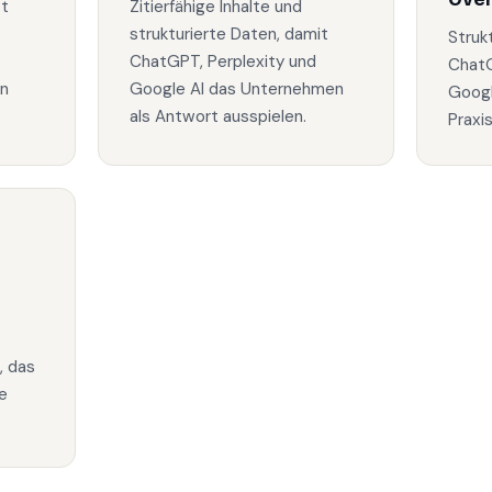
zt
Zitierfähige Inhalte und
strukturierte Daten, damit
Struk
ChatGPT, Perplexity und
ChatG
in
Google AI das Unternehmen
Googl
als Antwort ausspielen.
Praxi
, das
e