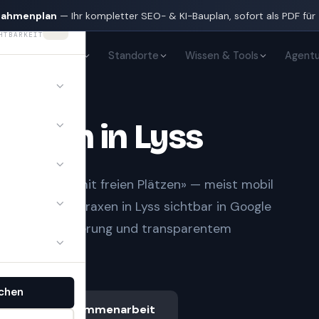
nahmenplan
— Ihr kompletter SEO- & KI-Bauplan, sofort als PDF für
HTBARKEIT
KI-Sichtbarkeit
Standorte
Wissen & Tools
Agentu
Praxen
in
Lyss
n und «Arzt mit freien Plätzen» — meist mobil
ringt
Ärzte & Praxen
in
Lyss
sichtbar in Google
lokaler Optimierung und transparentem
chen
Ablauf & Zusammenarbeit