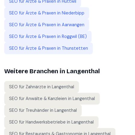
SEO für
Ärzte & Praxen
in
Huttwil
SEO für
Ärzte & Praxen
in
Niederbipp
SEO für
Ärzte & Praxen
in
Aarwangen
SEO für
Ärzte & Praxen
in
Roggwil (BE)
SEO für
Ärzte & Praxen
in
Thunstetten
Weitere Branchen in
Langenthal
SEO für
Zahnärzte
in
Langenthal
SEO für
Anwälte & Kanzleien
in
Langenthal
SEO für
Treuhänder
in
Langenthal
SEO für
Handwerksbetriebe
in
Langenthal
SEO für
Restaurants & Gastronomie
in
Langenthal