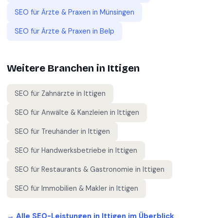
SEO für
Ärzte & Praxen
in
Münsingen
SEO für
Ärzte & Praxen
in
Belp
Weitere Branchen in
Ittigen
SEO für
Zahnärzte
in
Ittigen
SEO für
Anwälte & Kanzleien
in
Ittigen
SEO für
Treuhänder
in
Ittigen
SEO für
Handwerksbetriebe
in
Ittigen
SEO für
Restaurants & Gastronomie
in
Ittigen
SEO für
Immobilien & Makler
in
Ittigen
→ Alle SEO-Leistungen in
Ittigen
im Überblick