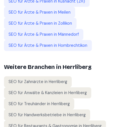
SEO für
Ärzte & Praxen
in
Küsnacht (ZH)
SEO für
Ärzte & Praxen
in
Meilen
SEO für
Ärzte & Praxen
in
Zollikon
SEO für
Ärzte & Praxen
in
Männedorf
SEO für
Ärzte & Praxen
in
Hombrechtikon
Weitere Branchen in
Herrliberg
SEO für
Zahnärzte
in
Herrliberg
SEO für
Anwälte & Kanzleien
in
Herrliberg
SEO für
Treuhänder
in
Herrliberg
SEO für
Handwerksbetriebe
in
Herrliberg
SEO für
Restaurants & Gastronomie
in
Herrliberg