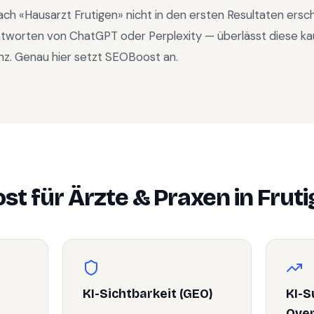
ach «
Hausarzt Frutigen
» nicht in den ersten Resultaten ers
ntworten von ChatGPT oder Perplexity — überlässt diese ka
nz. Genau hier setzt SEOBoost an.
st für
Ärzte & Praxen
in
Frut
KI-Sichtbarkeit (GEO)
KI-S
Ove