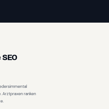
 SEO
iedersimmental
e
.
Arztpraxen ranken
e.