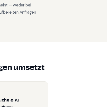
cheint — weder bei
ufbereiten Anfragen
igen
umsetzt
uche & AI
rviews