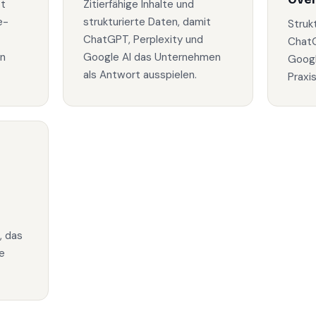
zt
Zitierfähige Inhalte und
e-
strukturierte Daten, damit
Struk
ChatGPT, Perplexity und
ChatG
in
Google AI das Unternehmen
Googl
als Antwort ausspielen.
Praxi
, das
e