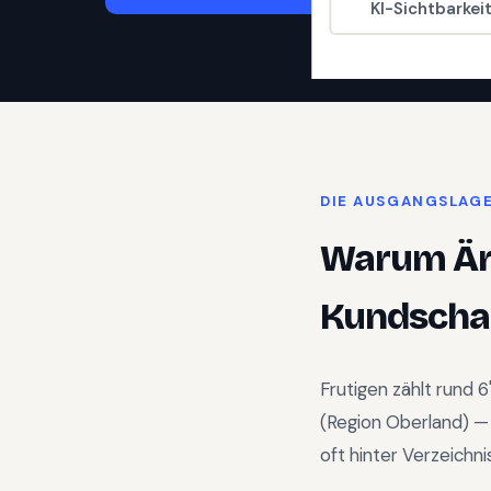
KI-Sichtbarkei
DIE AUSGANGSLAG
Warum
Är
Kundschaf
Frutigen
zählt rund
6
(Region
Oberland
) 
oft hinter Verzeichn