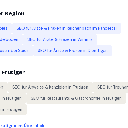
er Region
piez
SEO für
Ärzte & Praxen
in
Reichenbach im Kandertal
delboden
SEO für
Ärzte & Praxen
in
Wimmis
eschi bei Spiez
SEO für
Ärzte & Praxen
in
Diemtigen
n
Frutigen
en
SEO für
Anwälte & Kanzleien
in
Frutigen
SEO für
Treuhä
e
in
Frutigen
SEO für
Restaurants & Gastronomie
in
Frutigen
r
in
Frutigen
Frutigen
im Überblick