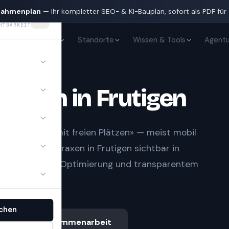
nahmenplan
— Ihr kompletter SEO- & KI-Bauplan, sofort als PDF für
HTBARKEIT
KI-Sichtbarkeit
Standorte
Wissen & Tools
Agentu
Praxen
in
Frutigen
n und «Arzt mit freien Plätzen» — meist mobil
ringt
Ärzte & Praxen
in
Frutigen
sichtbar in
aufbau, lokaler Optimierung und transparentem
chen
Ablauf & Zusammenarbeit