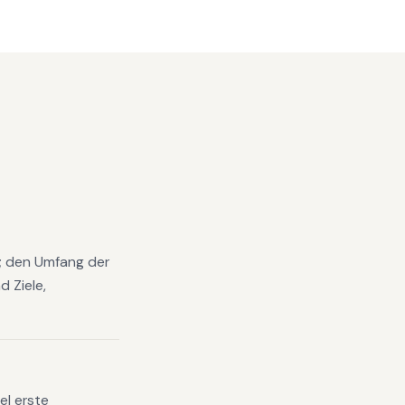
e; den Umfang der
 Ziele,
el erste