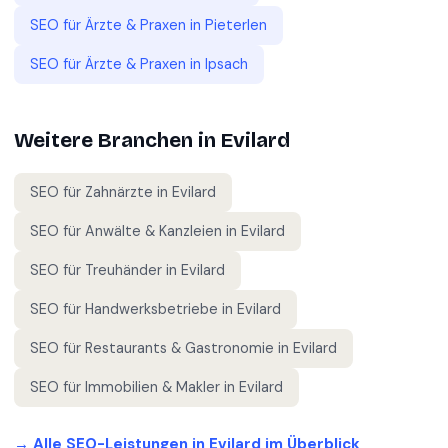
SEO für
Ärzte & Praxen
in
Pieterlen
SEO für
Ärzte & Praxen
in
Ipsach
Weitere Branchen in
Evilard
SEO für
Zahnärzte
in
Evilard
SEO für
Anwälte & Kanzleien
in
Evilard
SEO für
Treuhänder
in
Evilard
SEO für
Handwerksbetriebe
in
Evilard
SEO für
Restaurants & Gastronomie
in
Evilard
SEO für
Immobilien & Makler
in
Evilard
→ Alle SEO-Leistungen in
Evilard
im Überblick