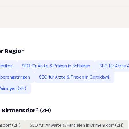
er Region
ietikon
SEO für
Ärzte & Praxen
in
Schlieren
SEO für
Ärzte 
berengstringen
SEO für
Ärzte & Praxen
in
Geroldswil
einingen (ZH)
n
Birmensdorf (ZH)
sdorf (ZH)
SEO für
Anwälte & Kanzleien
in
Birmensdorf (ZH)