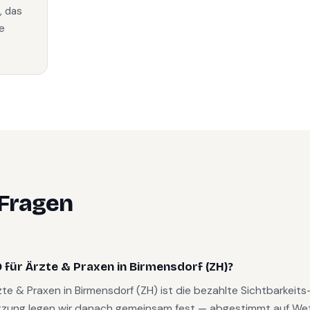
, das
e
 Fragen
für Ärzte & Praxen in Birmensdorf (ZH)?
rzte & Praxen in Birmensdorf (ZH) ist die bezahlte Sichtbarkeit
zung legen wir danach gemeinsam fest — abgestimmt auf W