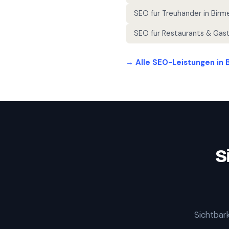
SEO für
Treuhänder
in
Birm
SEO für
Restaurants & Gas
→ Alle SEO-Leistungen in
S
Sichtbark