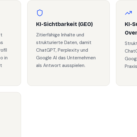
KI-Sichtbarkeit (GEO)
KI-S
Ove
zt
Zitierfähige Inhalte und
as
strukturierte Daten, damit
Struk
fil
ChatGPT, Perplexity und
ChatG
o in
Google AI das Unternehmen
Googl
t
als Antwort ausspielen.
Praxi