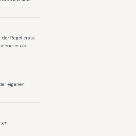
 der Regel erste
chneller als
 der eigenen
mten