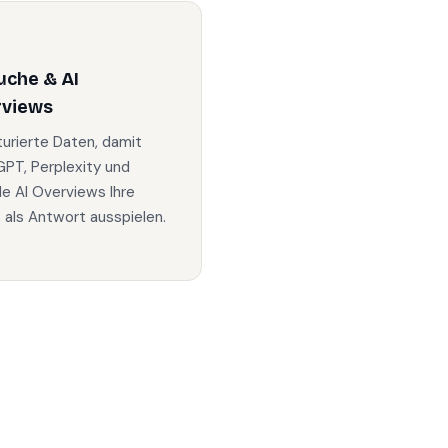
uche & AI
rviews
turierte Daten, damit
PT, Perplexity und
e AI Overviews Ihre
s als Antwort ausspielen.