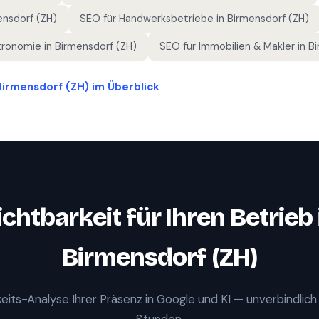
ensdorf (ZH)
SEO für
Handwerksbetriebe
in
Birmensdorf (ZH)
tronomie
in
Birmensdorf (ZH)
SEO für
Immobilien & Makler
in
Bi
Birmensdorf (ZH)
im Überblick
ichtbarkeit für Ihren Betrieb 
Birmensdorf (ZH)
eits-Analyse Ihrer Präsenz in Google und KI — unverbindlich