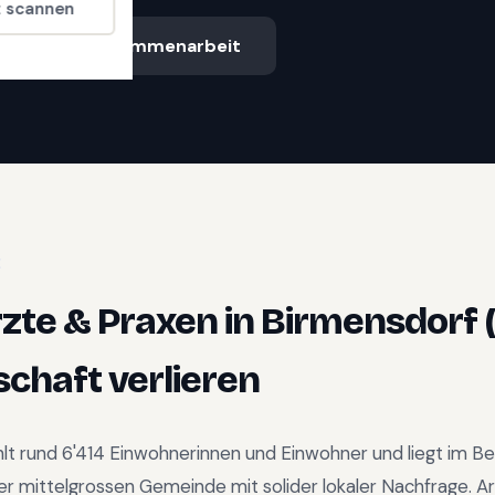
t scannen
Ablauf & Zusammenarbeit
E
zte & Praxen
in
Birmensdorf 
chaft verlieren
lt rund
6'414
Einwohnerinnen und Einwohner und liegt im
Be
er mittelgrossen Gemeinde mit solider lokaler Nachfrage
.
Ar