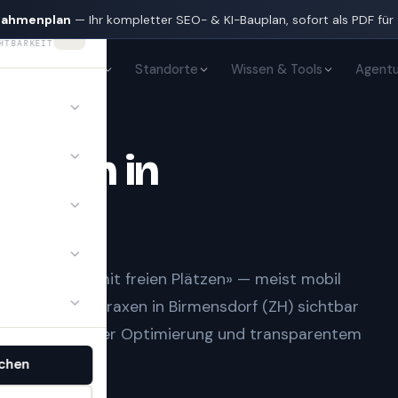
nahmenplan
— Ihr kompletter SEO- & KI-Bauplan, sofort als PDF für
HTBARKEIT
KI-Sichtbarkeit
Standorte
Wissen & Tools
Agentu
Praxen
in
)
n und «Arzt mit freien Plätzen» — meist mobil
ringt
Ärzte & Praxen
in
Birmensdorf (ZH)
sichtbar
tsaufbau, lokaler Optimierung und transparentem
chen