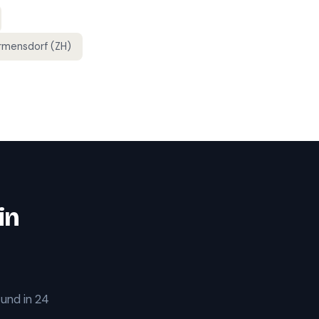
rmensdorf (ZH)
in
 und in 24