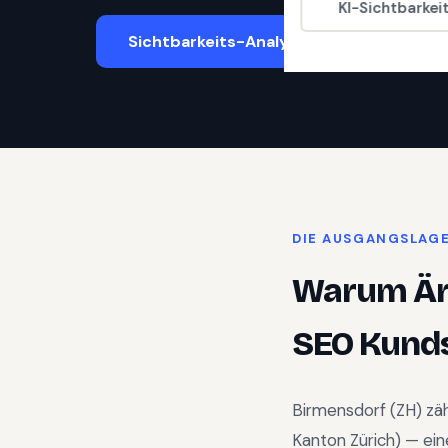
KI-Sichtbarkei
Sichtbarkeits-Analyse starten
DIE AUSGANGSLAG
Warum
Är
SEO Kunds
Birmensdorf (ZH)
zäh
Kanton Zürich
) —
ein